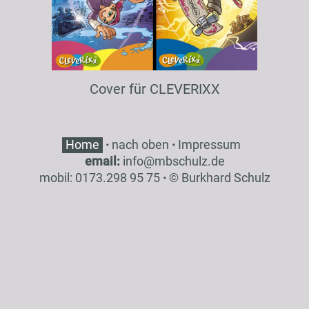
Cover für CLEVERIXX
Home
·
nach oben
·
Impressum
email:
inf
o
@
mbsch
ulz
.de
mobil: 0173.298 95 75
·
© Burkhard Schulz