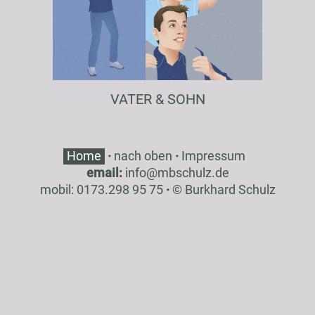
VATER & SOHN
Home
·
nach oben
·
Impressum
email:
inf
o
@
mbsch
ulz
.de
mobil: 0173.298 95 75
·
© Burkhard Schulz