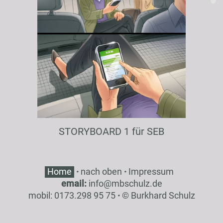
STORYBOARD 1 für SEB
Home
·
nach oben
·
Impressum
email:
inf
o
@
mbsch
ulz
.de
mobil: 0173.298 95 75
·
© Burkhard Schulz