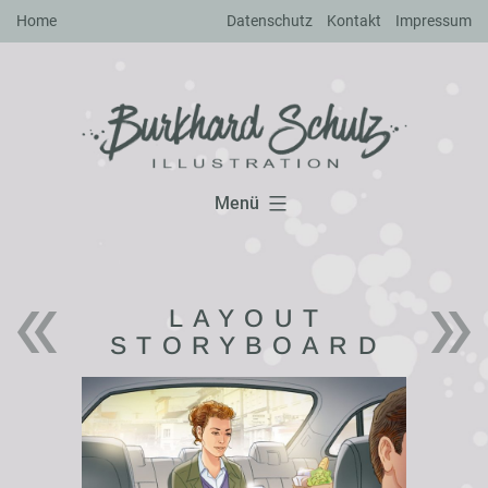
Zum
Home
Datenschutz
Kontakt
Impressum
Inhalt
springen
Menü
LAYOUT
STORYBOARD