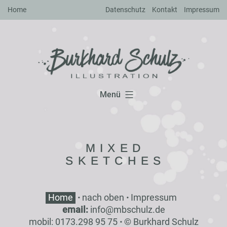
Zum
Home
Datenschutz
Kontakt
Impressum
Inhalt
springen
Menü
MIXED
SKETCHES
Home
·
nach oben
·
Impressum
email:
inf
o
@
mbsch
ulz
.de
mobil: 0173.298 95 75
·
© Burkhard Schulz