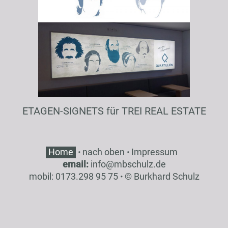
ETAGEN-SIGNETS für TREI REAL ESTATE
Home
·
nach oben
·
Impressum
email:
inf
o
@
mbsch
ulz
.de
mobil: 0173.298 95 75
·
© Burkhard Schulz