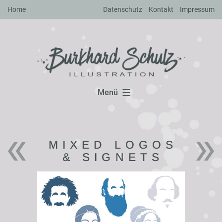
Zum
Home
Datenschutz
Kontakt
Impressum
Inhalt
springen
Menü
MIXED LOGOS
& SIGNETS