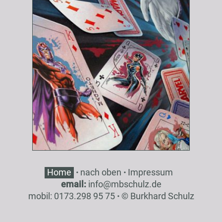
Home
·
nach oben
·
Impressum
email:
inf
o
@
mbsch
ulz
.de
mobil: 0173.298 95 75
·
© Burkhard Schulz