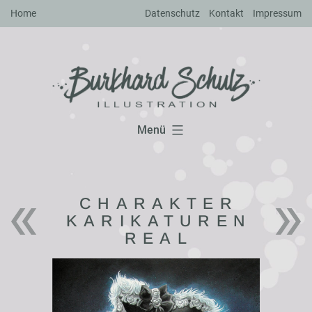
Zum
Home
Datenschutz
Kontakt
Impressum
Inhalt
springen
Menü
CHARAKTER
KARIKATUREN
REAL