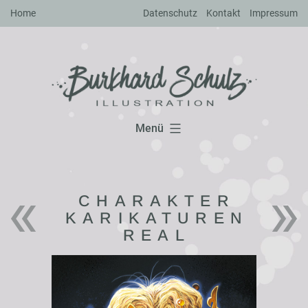
Zum
Home
Datenschutz
Kontakt
Impressum
Inhalt
springen
Menü
CHARAKTER
KARIKATUREN
REAL