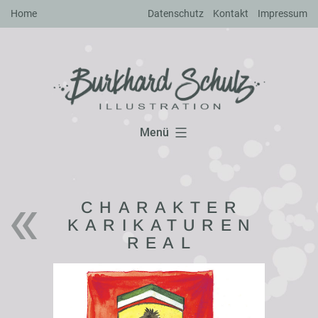
Zum
Home
Datenschutz
Kontakt
Impressum
Inhalt
springen
Menü
CHARAKTER
KARIKATUREN
REAL