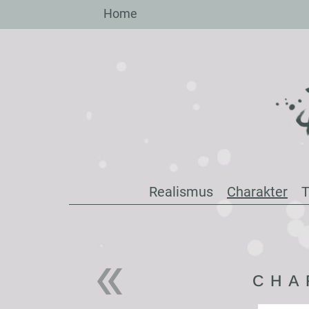
Zum
Home
Inhalt
springen
Realismus
Charakter
T
CHA