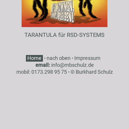
TARANTULA für RSD-SYSTEMS
Home
·
nach oben
·
Impressum
email:
inf
o
@
mbsch
ulz
.de
mobil: 0173.298 95 75
·
© Burkhard Schulz