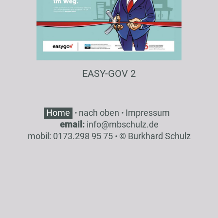
EASY-GOV 2
Home
·
nach oben
·
Impressum
email:
inf
o
@
mbsch
ulz
.de
mobil: 0173.298 95 75
·
© Burkhard Schulz